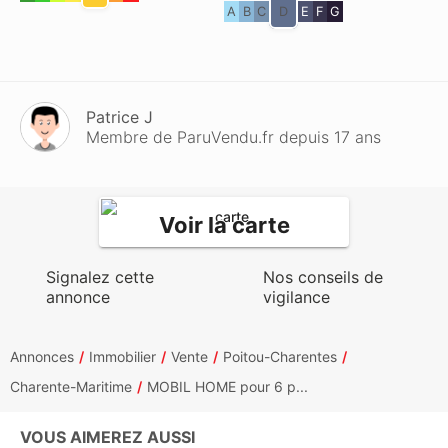
A
B
C
D
E
F
G
Patrice J
Membre de ParuVendu.fr depuis 17 ans
Voir la carte
Signalez cette
Nos conseils de
annonce
vigilance
Annonces
Immobilier
Vente
Poitou-Charentes
Charente-Maritime
MOBIL HOME pour 6 p...
VOUS AIMEREZ AUSSI