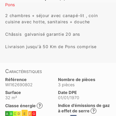
Pons
2 chambres + séjour avec canapé-lit , coin 
cuisine avec hotte, sanitaires + douche

Châssis  galvanisé garantie 20 ans

Livraison jusqu'à 50 Km de Pons comprise
Caractéristiques
Référence
Nombre de pièces
WI162690802
3 pièces
Surface
Date DPE
32 m²
01/01/1970
Indice d’émissions de gaz
Classe énergie
?
à effet de serre
?
A
B
C
D
E
F
G