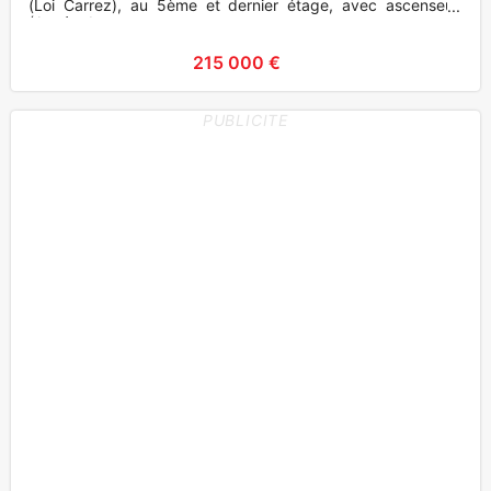
(Loi Carrez), au 5ème et dernier étage, avec ascenseur.
(Année de con
215 000 €
PUBLICITE