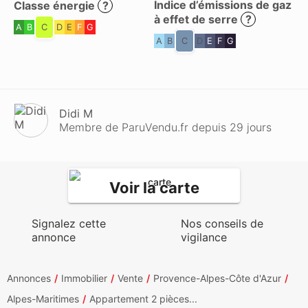
Indice d’émissions de gaz
Classe énergie
?
à effet de serre
?
A
B
C
D
E
F
G
A
B
C
D
E
F
G
Didi M
Membre de ParuVendu.fr depuis 29 jours
Voir la carte
Signalez cette
Nos conseils de
annonce
vigilance
Annonces
Immobilier
Vente
Provence-Alpes-Côte d'Azur
Alpes-Maritimes
Appartement 2 pièces...