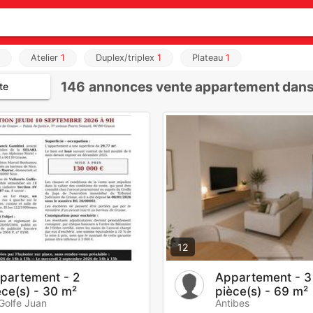
Atelier
1
Duplex/triplex
1
Plateau
1
146
annonces vente appartement dans 
te
12
partement - 2
Appartement - 3
èce(s) - 30 m²
pièce(s) - 69 m²
Golfe Juan
Antibes