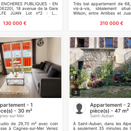
 ENCHERES PUBLIQUES - EN
Très bel appartement de 68
6220), 18 avenue de la Gare
vis-à-vis, idéalement situ
LFE JUAN Lot n°2 : UN
Wilson, entre Antibes et Juan
T de 29.77 m2 au 1er étage
proximité immédiate des 
es cuisine et salle de bains
commerces, des écoles et
130 000 €
310 000 €
3
partement - 1
Appartement - 2
èce(s) - 30 m²
pièce(s) - 47 m²
nes-sur-Mer
Saint-Auban
tudio de 29,70 m² avec coin
À Saint-Auban, dans les Alpe
rasse à Cagnes-sur-Mer Venez
à seulement 35 minutes de C