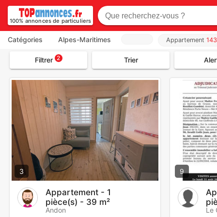
100% annonces de particuliers
Catégories
Alpes-Maritimes
Appartement
143
2
Filtrer
Trier
Aler
3
9
Appartement - 1
Ap
pièce(s) - 39 m²
pi
Andon
Le 