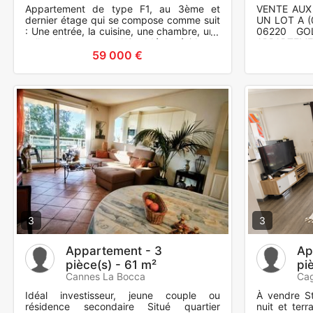
Appartement de type F1, au 3ème et
VENTE AUX
dernier étage qui se compose comme suit
UN LOT A (0
: Une entrée, la cuisine, une chambre, une
06220 GO
salle d'eau avec WC. Idéal résidence
APPARTEMEN
secondaire ou investisse
de deux pièc
59 000 €
3
3
Appartement - 3
Ap
pièce(s) - 61 m²
pi
Cannes La Bocca
Cag
Idéal investisseur, jeune couple ou
À vendre S
résidence secondaire Situé quartier
nuit et ter