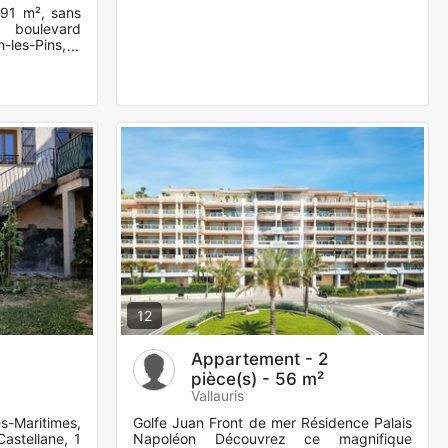
,91 m², sans
é boulevard
-les-Pins, à
plages, des
12
Appartement - 2
pièce(s) - 56 m²
Vallauris
s-Maritimes,
Golfe Juan Front de mer Résidence Palais
astellane, 1
Napoléon Découvrez ce magnifique