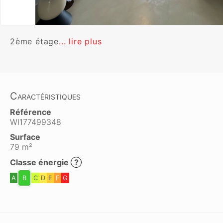
2ème étage
... lire plus
Caractéristiques
Référence
WI177499348
Surface
79 m²
Classe énergie
?
A
B
C
D
E
F
G