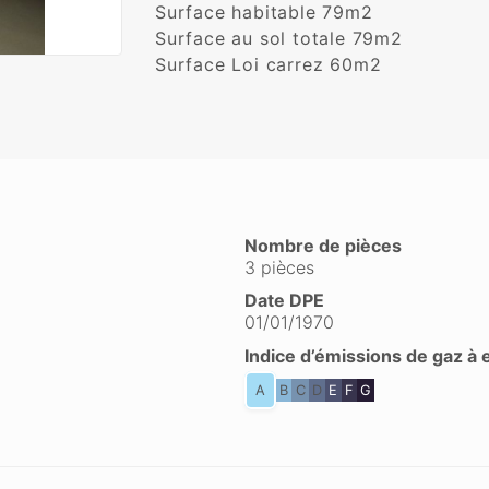
Surface habitable 79m2

Surface au sol totale 79m2

Surface Loi carrez 60m2

Nombre de pièces
3 pièces
Date DPE
01/01/1970
Indice d’émissions de gaz à 
A
B
C
D
E
F
G