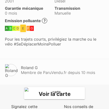
2001
Diesel
Garantie mécanique
Transmission
0 mois
Manuelle
Emission polluante
?
A
B
C
D
E
F
G
Pour les trajets courts, privilégiez la marche ou le
vélo #SeDéplacerMoinsPolluer
Roland G
Membre de ParuVendu.fr depuis 10 mois
Voir la carte
Signalez cette
Nos conseils de