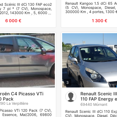
Renault Kangoo 1.5 dCi 65 A
nd Scénic III dCi 130 FAP eco2
(5 CV), Monospace, Diesel,
y 7 pl * (7 CV), Monospace,
300000 Km , 4 portes, 1300 €
n/2012, 143000 Km , 5, 6000 €.
s et options : ABS, Airbags
6 000 €
1 300 €
atéraux
3
troën C4 Picasso VTi
Renault Scenic II
0 Pack
110 FAP Energy 
90 La Verpillière
Authentique
69440 Mornant
Picasso VTi 120 Pack (7 CV),
Renault Scenic III dCi 110 Ex
 Essence, Mai/2006, 69800
CV), Monospace, Diesel, Dé