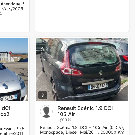
uthentique *
 Mars/2005,
.
3
I dCi
Renault Scénic 1.9 DCI -
eco2
105 Air
Lyon 8
Renault Scénic 1.9 DCI - 105 Air (6 CV),
pression * (5
Monospace, Diesel, Mai/2011, 200000 Km
cembre/2011,