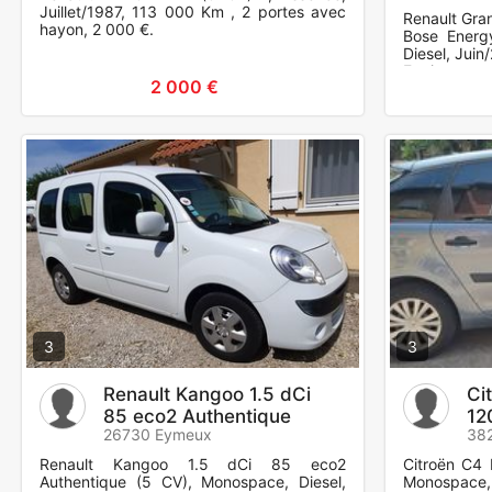
Juillet/1987, 113 000 Km , 2 portes avec
Renault Gra
hayon, 2 000 €.
Bose Energ
Diesel, Jui
Equipement
2 000 €
frontaux + l
3
3
Renault Kangoo 1.5 dCi
Ci
85 eco2 Authentique
12
26730 Eymeux
382
Renault Kangoo 1.5 dCi 85 eco2
Citroën C4 
Authentique (5 CV), Monospace, Diesel,
Monospace,