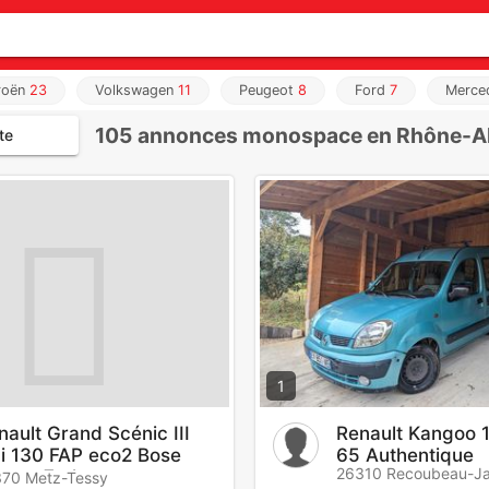
roën
23
Volkswagen
11
Peugeot
8
Ford
7
Merce
105
annonces monospace en Rhône-A
te
1
nault Grand Scénic III
Renault Kangoo 1
i 130 FAP eco2 Bose
65 Authentique
26310 Recoubeau-J
ergy 7 pl
70 Metz-Tessy