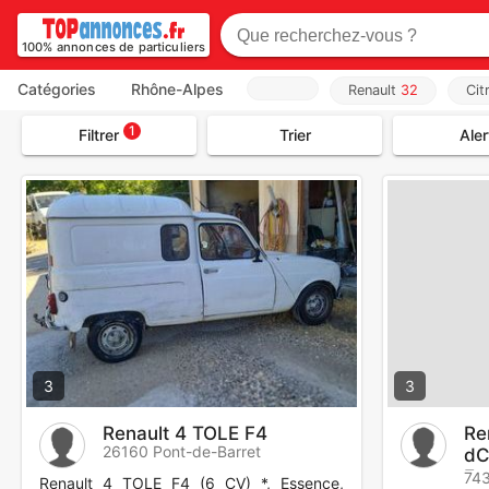
100% annonces de particuliers
Catégories
Rhône-Alpes
Renault
32
Cit
1
Filtrer
Trier
Aler
3
3
Renault 4 TOLE F4
Re
26160 Pont-de-Barret
dC
En
743
Renault 4 TOLE F4 (6 CV) *, Essence,