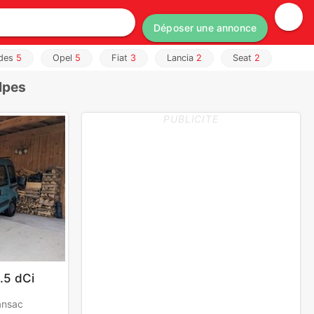
Déposer une annonce
des
5
Opel
5
Fiat
3
Lancia
2
Seat
2
lpes
PUBLICITE
.5 dCi
ansac