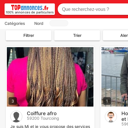
100% annonces de particuliers
Catégories
Nord
Filtrer
Trier
Aler
3
1
Coiffure afro
Ho
59200 Tourcoing
et
596
Je suis Mj et je vous propose des services