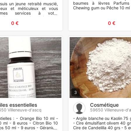
baumes à lèvres Parfums 
suis un jeune retraité musclé,
Chewing gum ou Pêche 10 ml 
geux et méticuleux et vous
mes services à votre
jardinage, entretien, bricolage,
rde et promen
0 €
0 €
3
iles essentielles
Cosmétique
50 Villeneuve-d'ascq
59650 Villeneuve-d'
tielles : - Orange Bio 10 ml -
- Argile blanche ou Kaolin 75 
0 ml - 8 euros - Citron Bio 10
- Cire émulsifiant olivem 40 gr
ros 50 ml - 9 euros - Géranium
Cire de Candelilla 40 grs - 5 