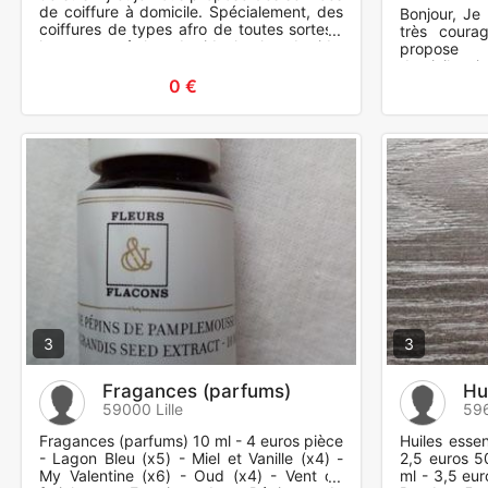
de coiffure à domicile. Spécialement, des
Bonjour, Je 
coiffures de types afro de toutes sortes :
très coura
les passe mèches, braids, knoless braids,
propose 
natte co
domicile...,
courses, ga
0 €
3
3
Fragances (parfums)
Hu
59000 Lille
596
Fragances (parfums) 10 ml - 4 euros pièce
Huiles essen
- Lagon Bleu (x5) - Miel et Vanille (x4) -
2,5 euros 5
My Valentine (x6) - Oud (x4) - Vent de
ml - 3,5 eu