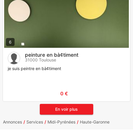
6
peinture en bà¢timent
31000 Toulouse
je suis peintre en bà¢timent
0 €
En voir plus
Annonces
Services
Midi-Pyrénées
Haute-Garonne