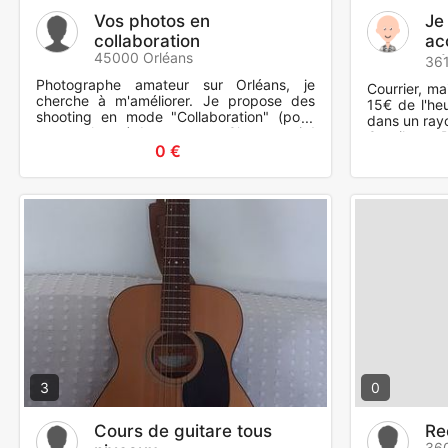
Vos photos en
Je
collaboration
ac
45000 Orléans
ad
361
Photographe amateur sur Orléans, je
Courrier, ma
cherche à m'améliorer. Je propose des
15€ de l'he
shooting en mode "Collaboration" (pose
dans un ray
contre photos). Le concept : C'est gratuit !
Gargilesse-
Je vous remets
0 €
3
0
Cours de guitare tous
Re
36