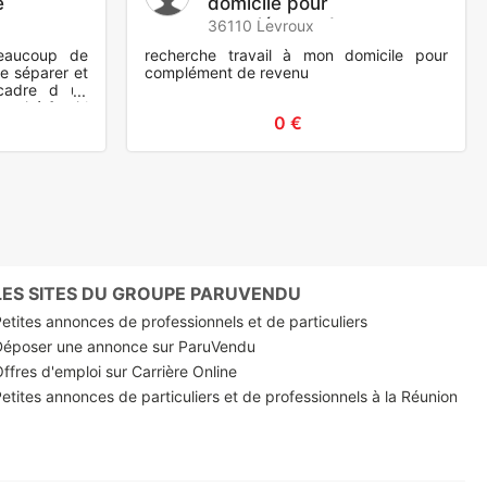
e
domicile pour
complément de revenu
36110 Levroux
eaucoup de
recherche travail à mon domicile pour
e séparer et
complément de revenu
cadre d un
raité ferai l
0 €
LES SITES DU GROUPE PARUVENDU
etites annonces de professionnels et de particuliers
Déposer une annonce sur ParuVendu
ffres d'emploi sur Carrière Online
etites annonces de particuliers et de professionnels à la Réunion