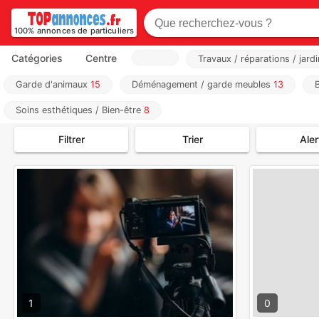
100% annonces de particuliers
Catégories
Centre
Travaux / réparations / jar
Garde d'animaux
15
Déménagement / garde meubles
13
Soins esthétiques / Bien-être
8
Filtrer
Trier
Aler
1
0