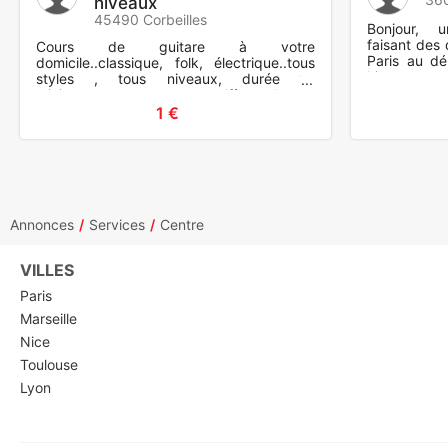
niveaux
45490 Corbeilles
Bonjour, 
faisant des
Cours de guitare à votre
Paris au dé
domicile..classique, folk, électrique..tous
Limoges po
styles , tous niveaux, durée 1h
lendemain..
minimum...avec ou sans solfège..chant ,
harmonisation..
1 €
Annonces
Services
Centre
VILLES
Paris
Marseille
Nice
Toulouse
Lyon