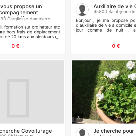
 vous propose un
Auxiliaire de vie
45800 Saint-jean-de
compagnement
ministratif
90 Gargilesse-dampierre
Bonjour , je me propose po
d'auxiliaire de vie a domicile
il, formation sur ordinateur etc
jour comme de nuit , a
ure hors frais de déplacement
d'expérience ( mais égalem
on de 20 kms aux alentours de
trisomie, l'autisme et la p
Dampierre.
0 €
0 €
3
cherche Covoiturage
Je cherche pour 
000 Châteauroux