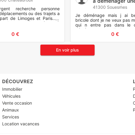
à déménager un
personne dispo
41300 Souesmes
urgent recherche personne
 déplacements ou des trajets a
Je déménage mais j ai b
part de Limoges et Paris......
bricole dont je ne veux pas m
ur le retour jour même où
qui n entre pas dans le 
..merc
déménagement ordinaire un ret
0 €
0 €
affaire ou un étudiant mo
En voir plus
DÉCOUVREZ
Immobilier
P
Véhicules
Vente occasion
O
Animaux
P
Services
Location vacances