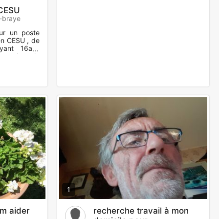
 CESU
-braye
ur un poste
 en CESU , de
yant 16ans
ent dans la
1
m aider
recherche travail à mon