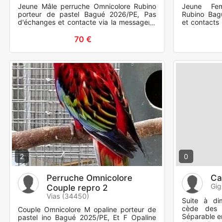
Jeune Mâle perruche Omnicolore Rubino
Jeune Fem
porteur de pastel Bagué 2026/PE, Pas
Rubino Bag
d'échanges et contacte via la messagerie
et contacts
de ParuVendu merci
de ParuVend
Rubino et so
70 €
2
0
Perruche Omnicolore
Ca
Gig
Couple repro 2
Vias (34450)
Suite à di
cède des
Couple Omnicolore M opaline porteur de
Séparable en 
pastel ino Bagué 2025/PE, Et F Opaline