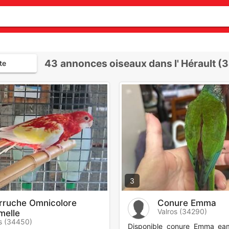
43
annonces oiseaux dans l' Hérault (
te
3
rruche Omnicolore
Conure Emma
Valros (34290)
melle
s (34450)
Disponible conure Emma e