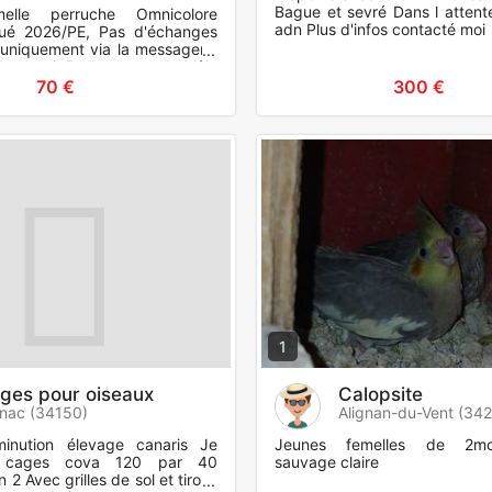
Bague et sevré Dans l attente
elle perruche Omnicolore
adn Plus d'infos contacté moi
ué 2026/PE, Pas d'échanges
 uniquement via la messagerie
u merci, Ps l'annonce du Mâle
n frère.
70 €
300 €
1
ges pour oiseaux
Calopsite
nac (34150)
Alignan-du-Vent (34
minution élevage canaris Je
Jeunes femelles de 2mo
 cages cova 120 par 40
sauvage claire
2 Avec grilles de sol et tiroirs