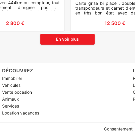
vec 444km au compteur, tout
Carte grise bi place , double
rement d'origine pas de
transpondeurs et carnet d'ent
 émise dessus. Roule très bien
en très bon état avec d
 et propr
équipements, toujours en
garage et toujours entrepos
2 800 €
12 500 €
En voir plus
DÉCOUVREZ
Immobilier
P
Véhicules
Vente occasion
O
Animaux
P
Services
Location vacances
Consentement -