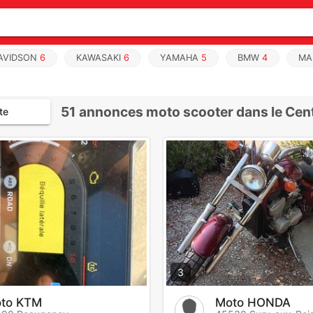
AVIDSON
6
KAWASAKI
6
YAMAHA
5
BMW
4
MA
51
annonces moto scooter dans le Cen
te
3
to KTM
Moto HONDA