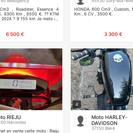
190 Beaugency
45530 Sury-aux-Boi
Cm3 , Roadster, Essence 4
HONDA, 600 Cm3 , Custom, 
4, 9300 Km , 6500 €. ?? KTM
Km , 6 CV , 3500 €.
 2024 ? 9 155 km Je mets en
 KTM Duke 390 de 2024,
 155 km au compteur. Mot
6 500 €
3 300 €
4
to RIEJU
Moto HARLEY-
350 Nérondes
DAVIDSON
37150 Bléré
et en vente cette moto : Rieju