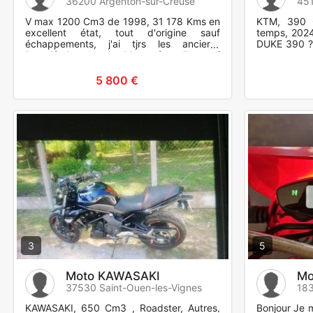
36200 Argenton-sur-Creuse
45
V max 1200 Cm3 de 1998, 31 178 Kms en
KTM, 390 
excellent état, tout d'origine sauf
temps, 202
échappements, j'ai tjrs les anciens.
DUKE 390 ?
Propriétaire depuis 22 années. En neuf
vente ma
pour la vente: Batterie, 2 pn
affichant 9
5 800 €
3
5
Moto KAWASAKI
Mo
37530 Saint-Ouen-les-Vignes
18
KAWASAKI, 650 Cm3 , Roadster, Autres,
Bonjour Je m