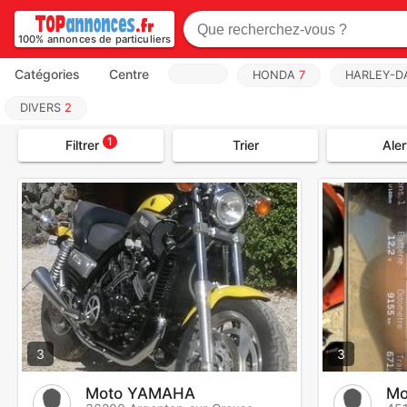
100% annonces de particuliers
Catégories
Centre
HONDA
7
HARLEY-D
DIVERS
2
1
Filtrer
Trier
Aler
3
3
Moto YAMAHA
Mo