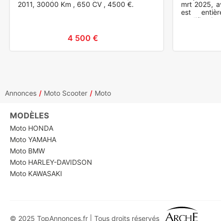
2011, 30000 Km , 650 CV , 4500 €.
mrt 2025, a
est entiè
modification
et entretien
4 500 €
Annonces
Moto Scooter
Moto
MODÈLES
Moto HONDA
Moto YAMAHA
Moto BMW
Moto HARLEY-DAVIDSON
Moto KAWASAKI
© 2025 TopAnnonces.fr | Tous droits réservés