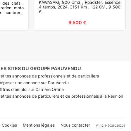
KAWASAKI, 900 Cm3 , Roadster, Essence
 des clefs ,
4 temps, 2024, 3151 Km , 122 CV , 9 500
retien. moto
€.
e nombreux
tretenu en
9 500 €
LES SITES DU GROUPE PARUVENDU
etites annonces de professionnels et de particuliers
Déposer une annonce sur ParuVendu
ffres d'emploi sur Carrière Online
etites annonces de particuliers et de professionnels à la Réunion
 Cookies
Mentions légales
Nous contacter
V.1.12.9-2026020209