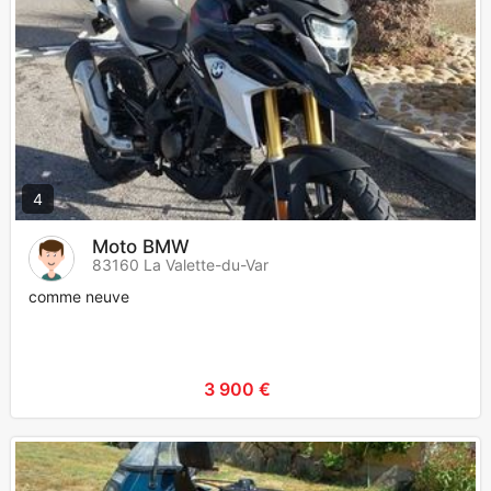
4
Moto BMW
83160 La Valette-du-Var
comme neuve
3 900 €