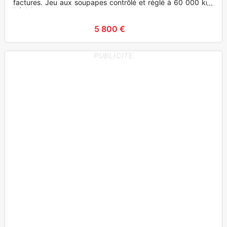
factures. Jeu aux soupapes contrôlé et réglé à 60 000 km.
Révisio
5 800 €
PUBLICITE