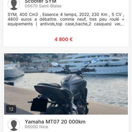
Scooter SYM
06670 Saint-Blaise
SYM, 400 Cm3 , Essence 4 temps, 2022, 230 Km , 5 CV ,
4800 euros a débattre. comme neuf, tres peu roulé +
equipements ( antivols,top case,bache,2 casques) vend
cause maladie/ opera
4 800 €
12
Yamaha MT07 20 000km
06000 Nice