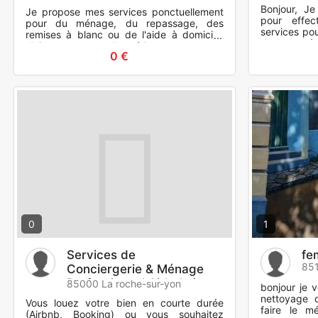
Bonjour, J
Je propose mes services ponctuellement
pour effec
pour du ménage, du repassage, des
services po
remises à blanc ou de l'aide à domicile.
de boost à v
J'ai quatre ans d'expérience en temps
actuellemen
0 €
qu'accompagnant éducatif et
0
1
Services de
fe
851
Conciergerie & Ménage
Professionnel Airbnb /
85000 La roche-sur-yon
bonjour je 
Fin
nettoyage 
Vous louez votre bien en courte durée
faire le m
(Airbnb, Booking) ou vous souhaitez