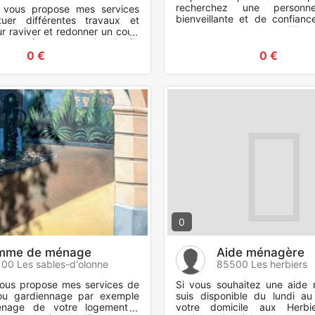
recherchez une personne
e vous propose mes services
bienveillante et de confian
tuer différentes travaux et
accompagner au quotidien
ur raviver et redonner un coup
propose mes services à domi
otre flotte de navire. Profil:
0 €
0 €
0
mme de ménage
Aide ménagère
00 Les sables-d'olonne
85500 Les herbiers
vous propose mes services de
Si vous souhaitez une aide
ou gardiennage par exemple
suis disponible du lundi a
énage de votre logement .
votre domicile aux Herbi