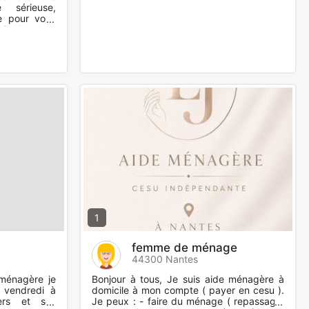
 sérieuse,
ce pour vous
 ? Je vous
1
femme de ménage
44300 Nantes
 ménagère je
Bonjour à tous, Je suis aide ménagère à
u vendredi à
domicile à mon compte ( payer en cesu ).
ers et ses
Je peux : - faire du ménage ( repassage,