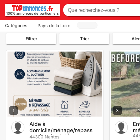
100% annonces de particuliers
Catégories
Pays de la Loire
Filtrer
Trier
Aler
1
3
Aide à
En
domicile/ménage/repass
mé
445
age/remise à blanc
44300 Nantes