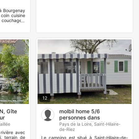
 à Bourgenay
coin cuisine
4 couchages,
gratuit Plage
12
, Gîte
molbil home 5/6
ur
personnes dans
los
camping 4* "La Plage"
aillée
Pays de la Loire, Saint-Hilaire-
de-Riez
rivière avec
, terrain de
Le camping est situé à Saint-Hilaire-de-