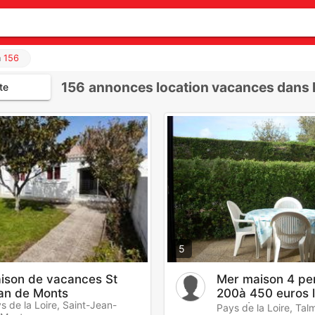
n
156
156
annonces location vacances dans le
te
5
ison de vacances St
Mer maison 4 pe
an de Monts
200à 450 euros 
s de la Loire, Saint-Jean-
semaine
Pays de la Loire, Tal