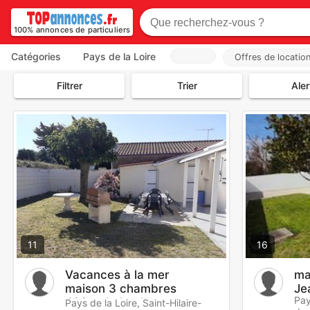
100% annonces de particuliers
Catégories
Pays de la Loire
Offres de locatio
Filtrer
Trier
Aler
11
16
Vacances à la mer
ma
maison 3 chambres
Je
Pay
400m de la plage
Pays de la Loire, Saint-Hilaire-