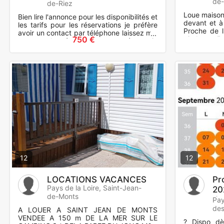
de
de-Riez
Loue maison
Bien lire l'annonce pour les disponibilités et
devant et à 
les tarifs pour les réservations je préfère
Proche de l
avoir un contact par téléphone laissez moi
750 €
pieds et 5 
vos coordonnées ou votre numéro et je
Pistes cycla
vous ra
12
12
LOCATIONS VACANCES
Pr
Pays de la Loire, Saint-Jean-
20
de-Monts
du
Pay
de
A LOUER A SAINT JEAN DE MONTS
VENDEE A 150 m DE LA MER SUR LE
? Dispo d