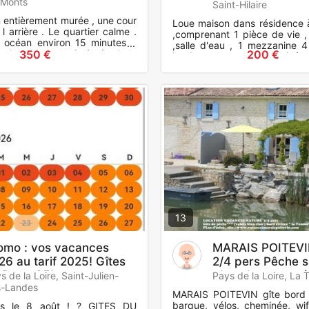
-Monts
Saint-Hilaire
 entièrement murée , une cour
Loue maison dans résidence
l arrière . Le quartier calme .
,comprenant 1 pièce de vie , 
 océan environ 15 minutes à
,salle d'eau , 1 mezzanine 
minutes de la forêt à pieds
350 €
200 €
jardinet clos, parking privé 
bles
du Veillon 1
13
omo : vos vacances
MARAIS POITEVIN
26 au tarif 2025! Gîtes
2/4 pers Pêche s
 Parc, 85!
place barque, vé
s de la Loire, Saint-Julien-
Pays de la Loire, La T
s-Landes
MARAIS POITEVIN gîte bord 
barque, vélos, cheminée, wifi
ès le 8 août ! ? GITES DU