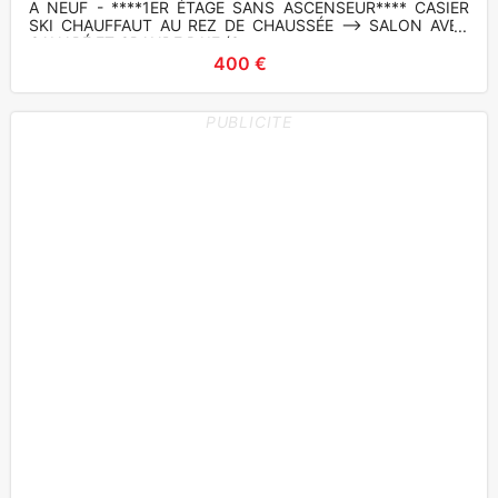
A NEUF - ****1ER ÉTAGE SANS ASCENSEUR**** CASIER
SKI CHAUFFAUT AU REZ DE CHAUSSÉE --> SALON AVEC
CANAPÉ ET GRANDE BAIE (3 pans
400 €
PUBLICITE