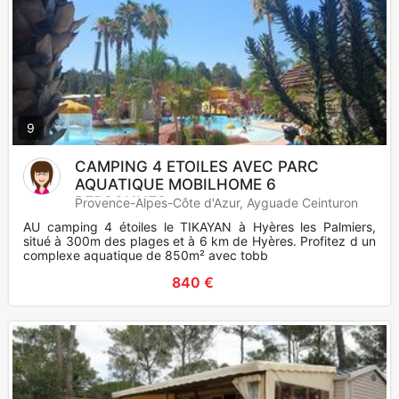
9
CAMPING 4 ETOILES AVEC PARC
AQUATIQUE MOBILHOME 6
PERSONNES
Provence-Alpes-Côte d'Azur, Ayguade Ceinturon
AU camping 4 étoiles le TIKAYAN à Hyères les Palmiers,
situé à 300m des plages et à 6 km de Hyères. Profitez d un
complexe aquatique de 850m² avec tobb
840 €