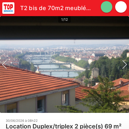
T2 bis de 70m2 meublé à Caluire/limite Croix rousse
1/12
30/06/2026 à 08h22
Location Duplex/triplex 2 pièce(s) 69 m²