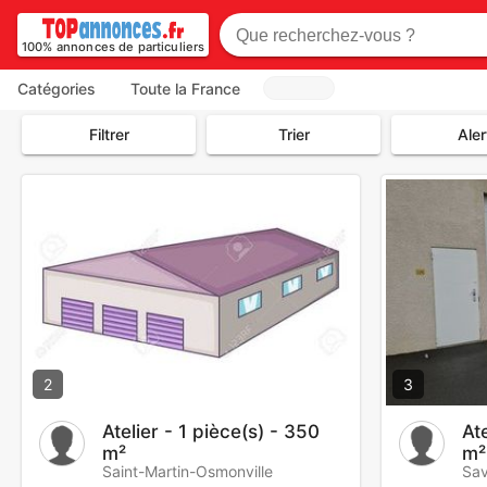
100% annonces de particuliers
Catégories
Toute la France
Filtrer
Trier
Aler
2
3
Atelier - 1 pièce(s) - 350
Ate
m²
m²
Saint-Martin-Osmonville
Sav