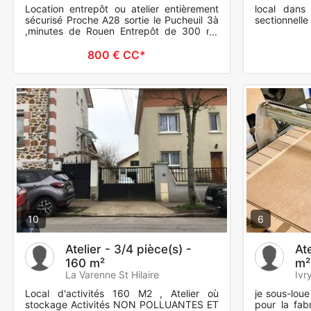
Location entrepôt ou atelier entièrement
local dans 
sécurisé Proche A28 sortie le Pucheuil 3à
sectionnell
,minutes de Rouen Entrepôt de 300 m²
avec porte sectionnel de 4 M de hauteur,
Idéal pour art
800 € CC*
10
6
Atelier - 3/4 pièce(s) -
Ate
160 m²
m²
La Varenne St Hilaire
Ivr
Local d'activités 160 M2 , Atelier où
je sous-lou
stockage Activités NON POLLUANTES ET
pour la fabr