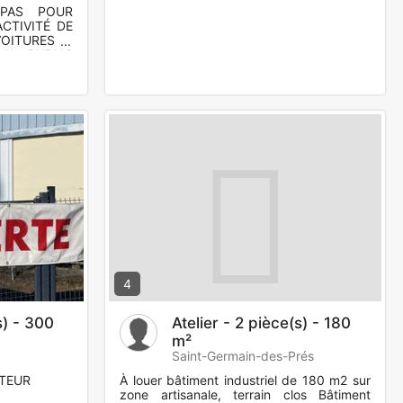
PAS POUR
CTIVITÉ DE
OITURES ??
DU PUBLIC
ge à 15min
4
s) - 300
Atelier - 2 pièce(s) - 180
m²
Saint-Germain-des-Prés
TEUR
À louer bâtiment industriel de 180 m2 sur
zone artisanale, terrain clos Bâtiment