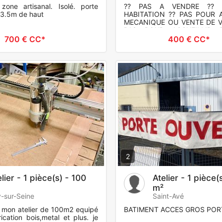
zone artisanal. Isolé. porte
?? PAS A VENDRE ?? 
e 3.5m de haut
HABITATION ?? PAS POUR A
MECANIQUE OU VENTE DE V
PAS POUR ACCUEILLIR 
Hangar idéal pour stocka
700 € CC*
400 € CC*
d'Angers
2
lier - 1 pièce(s) - 100
Atelier - 1 pièce(
m²
y-sur-Seine
Saint-Avé
e mon atelier de 100m2 equipé
BATIMENT ACCES GROS POR
ication bois,metal et plus. je