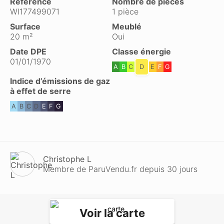
Référence
Nombre de pièces
WI177499071
1 pièce
Surface
Meublé
20 m²
Oui
Date DPE
Classe énergie
01/01/1970
A
B
C
D
E
F
G
Indice d’émissions de gaz
à effet de serre
A
B
C
D
E
F
G
Christophe L
Membre de ParuVendu.fr depuis 30 jours
Voir la carte