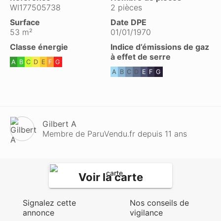
WI177505738
2 pièces
Surface
Date DPE
53 m²
01/01/1970
Classe énergie
Indice d’émissions de gaz
à effet de serre
A
B
C
D
E
F
G
A
B
C
D
E
F
G
Gilbert A
Membre de ParuVendu.fr depuis 11 ans
Voir la carte
Signalez cette
Nos conseils de
annonce
vigilance