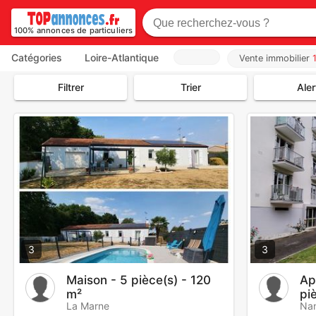
100% annonces de particuliers
Catégories
Loire-Atlantique
Vente immobilier
Filtrer
Trier
Aler
3
3
Maison - 5 pièce(s) - 120
Ap
m²
pi
La Marne
Na