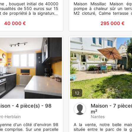
me , bouquet initial de 40000
Maison Missillac Maison éq
sualités de 550 euros sur 15
pompe à chaleur sûr un ter
t de propriété à la signature ,
M2 cloturé, Calme terrasse 
eur prend possession du bien,
M2 calme et hors lotissement.
h
commune
40 000 €
295 000 €
12
ison - 4 pièce(s) - 98
Maison - 7 pièce(
m²
nt-Herblain
Nantes
yenne d'un côté d'environ 98
A la vente, notre belle mais
e comprise. Sur une parcelle
située entre le parc de la g