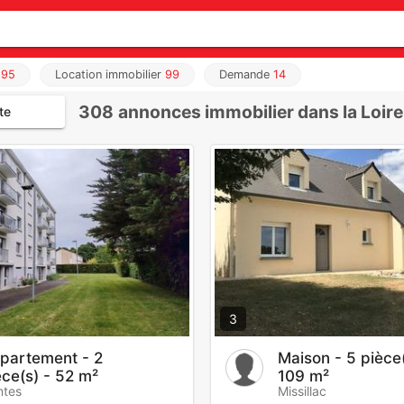
195
Location immobilier
99
Demande
14
308
annonces immobilier dans la Loire
te
3
partement - 2
Maison - 5 pièce(
èce(s) - 52 m²
109 m²
ntes
Missillac