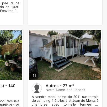
uipée d'une
rain de 1030
d'environ 70
 Situé sûr la
11
s) - 140
Autres - 27 m²
Notre-Dame-des-Landes
A vendre mobil home de 2011 sur terrain
de camping 4 étoiles à st Jean de Monts 2
on familiale
chambres avec tonnelle fermée et
audiniere et