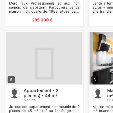
Merci aux Professionnels et aux non
vente a ter
sérieux de s'abstenir. Particuliers vends
euros + men
maison individuelle de 1988 située dans
ans transfer
une petite commune dynamique entre
l'investiss
Nantes et Challans, proc
avec hypot
285 000 €
5
3
Appartement - 2
Ma
pièce(s) - 44 m²
m²
Nantes
Sai
Je loue cet appartement non meublé de 2
Maison mito
pièces de 45 m² situé au 1er étage d'un
m² buanderi