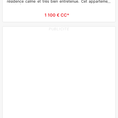
résidence calme et très bien entretenue. Cet appartement
est situé au rez-d
1 100 € CC*
PUBLICITE