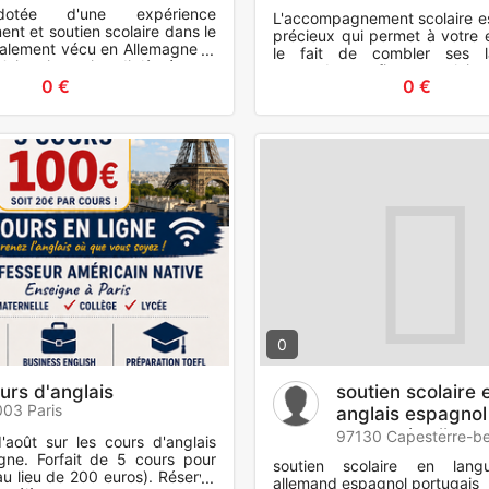
dotée d'une expérience
L'accompagnement scolaire es
nt et soutien scolaire dans le
précieux qui permet à votre e
également vécu en Allemagne et
le fait de combler ses l
Unis. je suis diplômée en
reprendre confiance en lui et
UG LLCE et Mast
0 €
0 €
serein pour affronte
0
urs d'anglais
soutien scolaire 
03 Paris
anglais espagnol
portugais allem
97130 Capesterre-be
'août sur les cours d'anglais
igne. Forfait de 5 cours pour
soutien scolaire en lang
au lieu de 200 euros). Réservé
allemand espagnol portugais