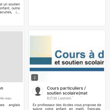
t un soutien
nfant, outre
acunes, de
 d'être plus
2
en
Cours particuliers /
soutien scolaire(mat
and
primaire collège )
lle-eau
62136 Lestrem
ues anglais
Ex professeur des écoles vous propose de
suivre votre enfant en math, français,