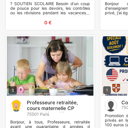
? SOUTIEN SCOLAIRE Besoin d'un coup
Bonjour 
de pouce pour les devoirs, les contrôles
d'enseigneme
ou les révisions pendant les vacances ?
privé, j'ai 
Préparez la rentrée en toute sérénité !
aux Etats-
Révisions, remise
langues. DE
0 €
3
1
Professeure retraitée,
Co
750
cours maternelle CP
CE,CM,6ème,5ème
75001 Paris
Promotion d
privés en l
Bonjour, à tous, Professeure, retraitée
100 euros (
ayant une quarantaine d années d