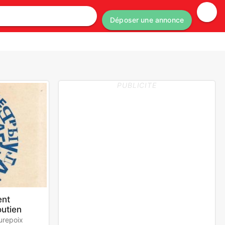
Déposer une annonce
PUBLICITE
nt
outien
urepoix