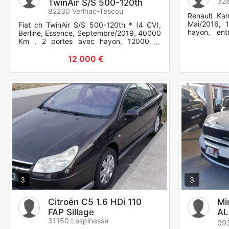
328
TwinAir S/S 500-120th
82230 Verlhac-Tescou
Renault Kan
Mai/2016, 
Fiat ch TwinAir S/S 500-120th * (4 CV),
hayon, ent
Berline, Essence, Septembre/2019, 40000
distribution
Km , 2 portes avec hayon, 12000 €.
extérieur,ja
Equipements et options : Aide parking,
Toit verre panoramique.
12 000 €
3
3
Citroën C5 1.6 HDi 110
Mi
FAP Sillage
AL
31150 Lespinasse
Wo
093