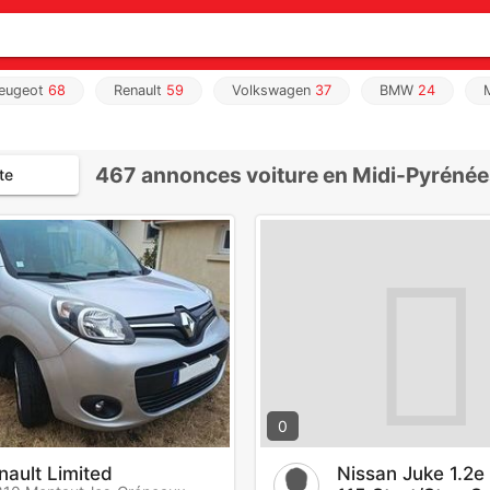
eugeot
68
Renault
59
Volkswagen
37
BMW
24
467
annonces voiture en Midi-Pyréné
te
0
nault Limited
Nissan Juke 1.2e