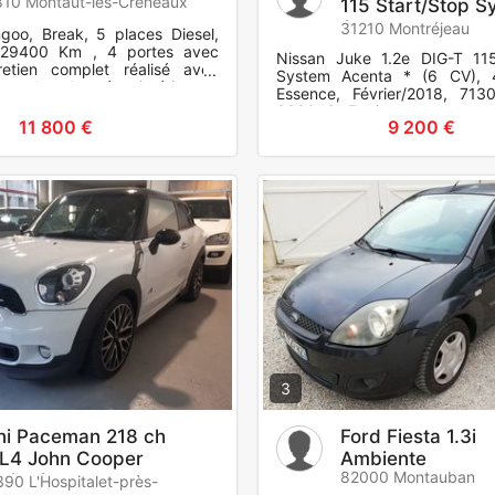
10 Montaut-les-Créneaux
115 Start/Stop S
Acenta
31210 Montréjeau
goo, Break, 5 places Diesel,
129400 Km , 4 portes avec
Nissan Juke 1.2e DIG-T 115
retien complet réalisé avec
System Acenta * (6 CV), 
 remplace,bon état intérieur et
Essence, Février/2018, 71
nte alumin
9980 €. Equipements et opt
11 800 €
9 200 €
Airbag frontaux, Airbags front
3
ni Paceman 218 ch
Ford Fiesta 1.3i
L4 John Cooper
Ambiente
82000 Montauban
rks A
90 L'Hospitalet-près-