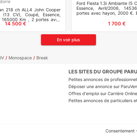
ndorre
Ford Fiesta 1.3i Ambiante (5 CV
Essence, Avril/2006, 145
an 218 ch ALL4 John Cooper
portes avec hayon, 2000 €.
 (13 CV), Coupé, Essence,
et options : ABS, ve clim Air
4, 165000 Km , 2 portes avec
Fermeture central
14 500 €
1 700 €
0 €. Equipements et options :
le de pression
En voir plus
UV
Monospace
Break
LES SITES DU GROUPE PA
Petites annonces de professionnels
Déposer une annonce sur ParuVe
Offres d'emploi sur Carrière Onlin
Petites annonces de particuliers e
Consentement -