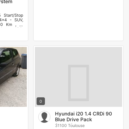
ystem
 Start/Stop
4x4 - SUV,
300 Km , 5,
ions : ABS,
a
0
Hyundai i20 1.4 CRDi 90
Blue Drive Pack
Sensation
31100 Toulouse