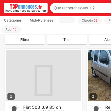
100% annonces de particuliers
Catégories
Midi-Pyrénées
Citroën
69
P
Audi
16
Filtrer
Trier
Aler
0
3
Fiat 500 0.9 85 ch
Re