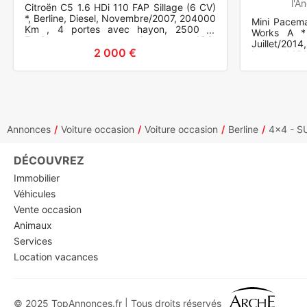
l'A
Citroën C5 1.6 HDi 110 FAP Sillage (6 CV)
*, Berline, Diesel, Novembre/2007, 204000
Mini Pacem
Km , 4 portes avec hayon, 2500 €.
Works A *
Equipements et options : ABS,
Juillet/201
Antipatinage (ASR), Airbag fron
2 000 €
hayon, 1450
ABS, Contrô
Annonces
Voiture occasion
Voiture occasion
Berline
4x4 - S
DÉCOUVREZ
Immobilier
Véhicules
Vente occasion
Animaux
Services
Location vacances
© 2025 TopAnnonces.fr | Tous droits réservés