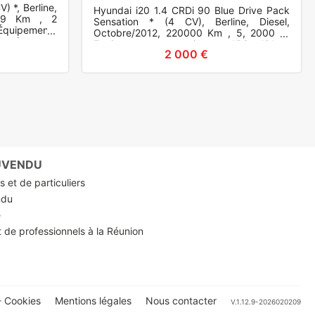
) *, Berline,
Hyundai i20 1.4 CRDi 90 Blue Drive Pack
369 Km , 2
Sensation * (4 CV), Berline, Diesel,
 Équipements
Octobre/2012, 220000 Km , 5, 2000 €.
bag frontaux,
Equipements et options : ABS, Airbag
2 000 €
frontaux, Airbags frontaux +
RUVENDU
 et de particuliers
ndu
e
t de professionnels à la Réunion
 Cookies
Mentions légales
Nous contacter
V.1.12.9-2026020209