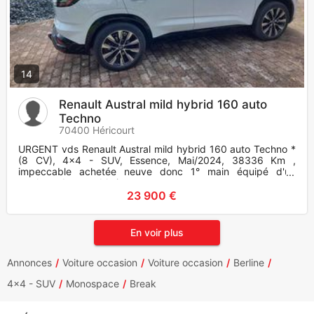
14
Renault Austral mild hybrid 160 auto
Techno
70400 Héricourt
URGENT vds Renault Austral mild hybrid 160 auto Techno *
(8 CV), 4x4 - SUV, Essence, Mai/2024, 38336 Km ,
impeccable achetée neuve donc 1° main équipé d'un
attelage demontable just
23 900 €
En voir plus
Annonces
Voiture occasion
Voiture occasion
Berline
4x4 - SUV
Monospace
Break