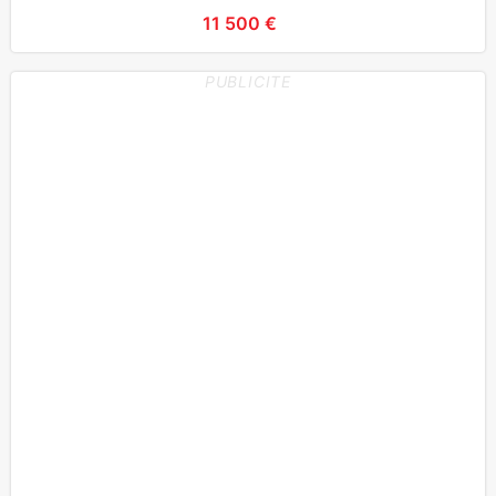
pneus, Co
11 500 €
PUBLICITE