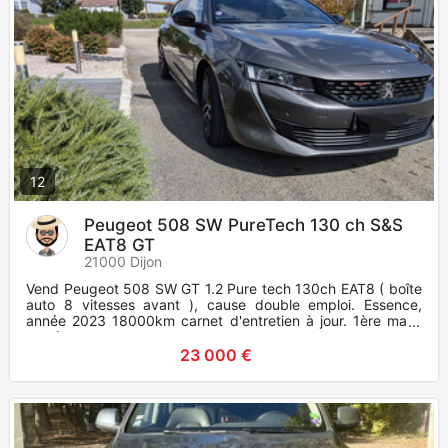
12
Peugeot 508 SW PureTech 130 ch S&S
EAT8 GT
21000 Dijon
Vend Peugeot 508 SW GT 1.2 Pure tech 130ch EAT8 ( boîte
auto 8 vitesses avant ), cause double emploi. Essence,
année 2023 18000km carnet d'entretien à jour. 1ère main,
non fumeur.
23 000 €