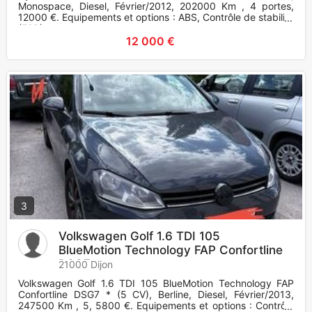
Monospace, Diesel, Février/2012, 202000 Km , 4 portes,
12000 €. Equipements et options : ABS, Contrôle de stabilité
(ESP),
12 000 €
3
Volkswagen Golf 1.6 TDI 105
BlueMotion Technology FAP Confortline
DSG7
21000 Dijon
Volkswagen Golf 1.6 TDI 105 BlueMotion Technology FAP
Confortline DSG7 * (5 CV), Berline, Diesel, Février/2013,
247500 Km , 5, 5800 €. Equipements et options : Contrôle