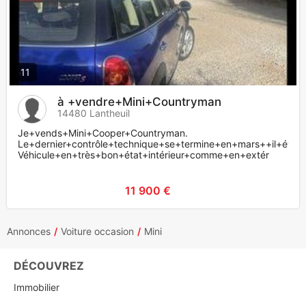
11
à +vendre+Mini+Countryman
14480 Lantheuil
Je+vends+Mini+Cooper+Countryman.
Le+dernier+contrôle+technique+se+termine+en+mars++il+était
Véhicule+en+très+bon+état+intérieur+comme+en+extér
11 900 €
Annonces
Voiture occasion
Mini
DÉCOUVREZ
Immobilier