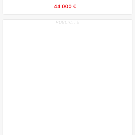
pneus, Airbag
44 000 €
PUBLICITE