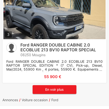
3
Ford RANGER DOUBLE CABINE 2.0
ECOBLUE 213 BV10 RAPTOR SPECIAL
EDITION
06250 Mougins
Ford RANGER DOUBLE CABINE 2.0 ECOBLUE 213 BV10
RAPTOR SPECIAL EDITION * (7 CV), Pick-up, Diesel,
Mai/2024, 55900 Km , 4 portes, 55900 €. Equipements et
options : Antipatinage (ASR
55 900 €
En voir plus
Annonces
Voiture occasion
Ford