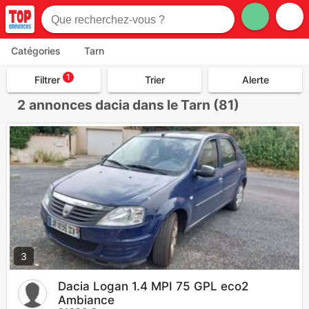
Catégories
Tarn
1
Filtrer
Trier
Alerte
2
annonces dacia dans le Tarn (81)
3
Dacia Logan 1.4 MPI 75 GPL eco2
Ambiance