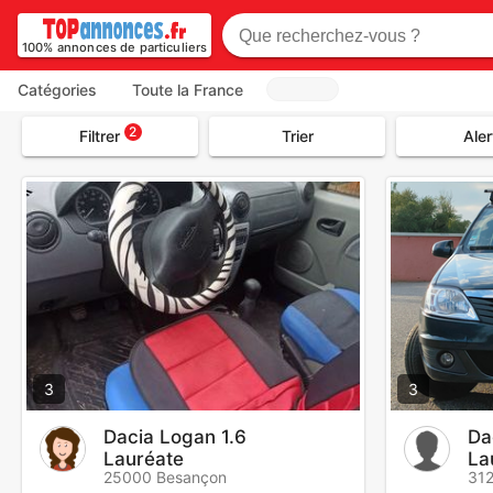
100% annonces de particuliers
Catégories
Toute la France
2
Filtrer
Trier
Aler
3
3
Dacia Logan 1.6
Da
Lauréate
La
25000 Besançon
31