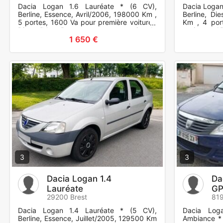
Dacia Logan 1.6 Lauréate * (6 CV),
Dacia Logan
Berline, Essence, Avril/2006, 198000 Km ,
Berline, Di
5 portes, 1600 Va pour première voiture .
Km , 4 por
Disponible a Besançon urgent + un jeu de
options : A
pneus
assistée, Or
1 650 €
3
3
Dacia Logan 1.4
Da
Lauréate
GP
29200 Brest
81
Dacia Logan 1.4 Lauréate * (5 CV),
Dacia Log
Berline, Essence, Juillet/2005, 129500 Km
Ambiance * 