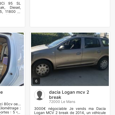
dCi 95 SL
k, Diesel,
5, 11800 €.
 Direction
6
re
dacia Logan mcv 2
break
72000 Le Mans
dci 80cv oe...
Kilométrage :
3000€ négociable Je vends ma Dacia
rtes : 5 €¢
Logan MCV 2 break de 2014, un véhicule