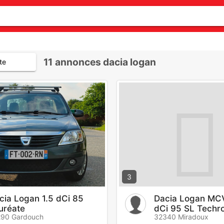
11
annonces dacia logan
te
3
cia Logan 1.5 dCi 85
Dacia Logan MC
uréate
dCi 95 SL Techr
290 Gardouch
32340 Miradoux