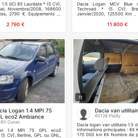
 1.5 dCi 85 Lauréate * (5 CV),
Dacia Logan MCV Blue 
esel, Novembre/2008, 168600
Techroad * (5 CV), Brea
tes, 2790 €. Equipements et
Janvier/2020, 125500 Km , 
BS, Airbag frontaux, Direction
Equipements et options :
dinate
assistée, Vitres électriques.
2 790 €
11 800 €
11
cia Logan 1.4 MPI 75
Dacia van utilitai
60128 Plailly
L eco2 Ambiance
990 Cunac
Dacia logan van utilitaire 1.5 
Informations principales : €¢ 
an 1.4 MPI 75 GPL eco2
170 000 km €¢ Nombre de po
(5 CV), Berline, GPL ou GNL,