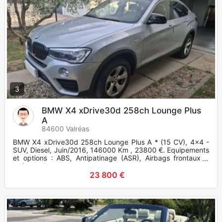
3
BMW X4 xDrive30d 258ch Lounge Plus
A
84600 Valréas
BMW X4 xDrive30d 258ch Lounge Plus A * (15 CV), 4x4 -
SUV, Diesel, Juin/2016, 146000 Km , 23800 €. Equipements
et options : ABS, Antipatinage (ASR), Airbags frontaux +
latéraux, R
23 800 €