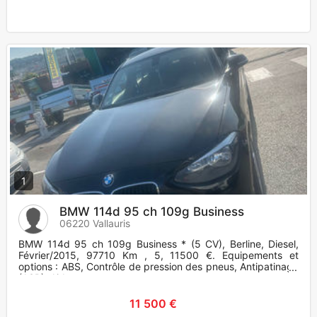
1
BMW 114d 95 ch 109g Business
06220 Vallauris
BMW 114d 95 ch 109g Business * (5 CV), Berline, Diesel,
Février/2015, 97710 Km , 5, 11500 €. Equipements et
options : ABS, Contrôle de pression des pneus, Antipatinage
(ASR), Airb
11 500 €