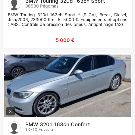
BMW Touring 320d 163ch Sport
06580 Pégomas
BMW Touring 320d 163ch Sport * (9 CV), Break, Diesel,
Juin/2006, 233000 Km , 5, 5000 €. Equipements et options
: ABS, Contrôle de pression des pneus, Antipatinage (ASR),
Airbag fr
5 000 €
3
BMW 320d 163ch Confort
13710 Fuveau