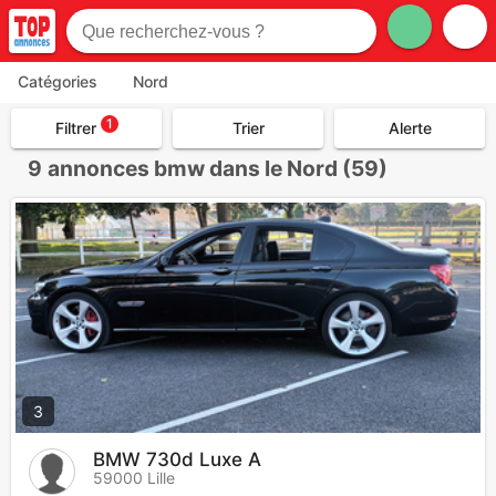
Catégories
Nord
1
Filtrer
Trier
Alerte
9
annonces bmw dans le Nord (59)
3
BMW 730d Luxe A
59000 Lille