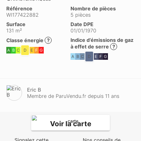
Référence
Nombre de pièces
WI177422882
5 pièces
Surface
Date DPE
131 m²
01/01/1970
Indice d’émissions de gaz
Classe énergie
?
à effet de serre
?
A
B
C
D
E
F
G
A
B
C
D
E
F
G
Eric B
Membre de ParuVendu.fr depuis 11 ans
Voir la carte
Signalez cette
Nos conseils de