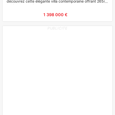
découvrez cette élégante villa contemporaine offrant 265m²
habitables au c?ur
1 398 000 €
PUBLICITE