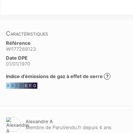
Caractéristiques
Référence
WI177269123
Date DPE
01/01/1970
Indice d’émissions de gaz à effet de serre
?
A
B
C
D
E
F
G
Alexandre A
Membre de ParuVendu.fr depuis 4 ans