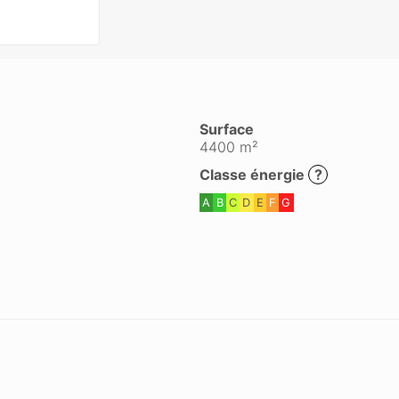
Surface
4400 m²
Classe énergie
?
A
B
C
D
E
F
G