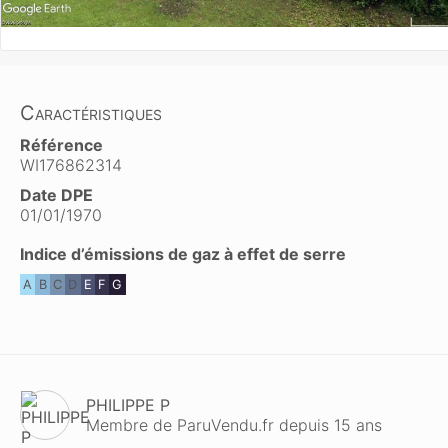
Caractéristiques
Référence
WI176862314
Date DPE
01/01/1970
Indice d’émissions de gaz à effet de serre
A
B
C
D
E
F
G
PHILIPPE P
Membre de ParuVendu.fr depuis 15 ans