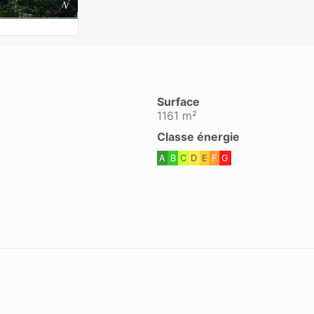
Surface
1161 m²
Classe énergie
A
B
C
D
E
F
G