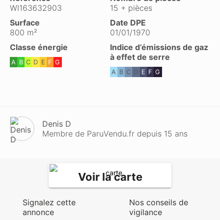
WI163632903
15 + pièces
Surface
Date DPE
800 m²
01/01/1970
Classe énergie
Indice d’émissions de gaz
à effet de serre
A
B
C
D
E
F
G
A
B
C
D
E
F
G
Denis D
Membre de ParuVendu.fr depuis 15 ans
Voir la carte
Signalez cette
Nos conseils de
annonce
vigilance