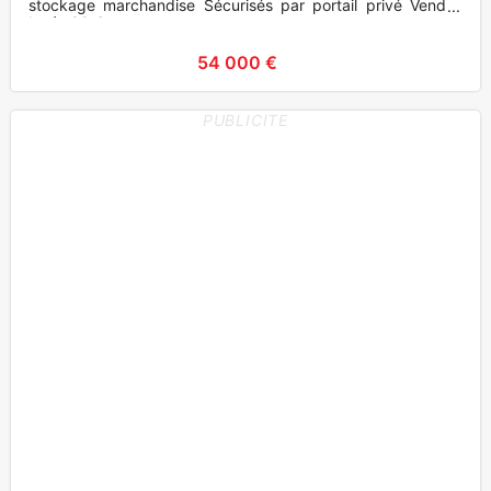
stockage marchandise Sécurisés par portail privé Vendus
loués 88 € m
54 000 €
PUBLICITE