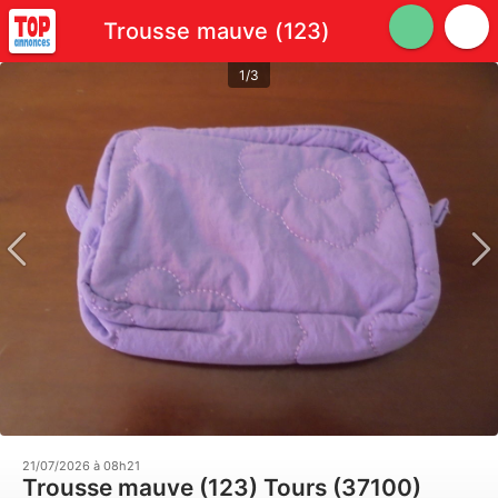
Trousse mauve (123)
1/3
21/07/2026 à 08h21
Trousse mauve (123) Tours (37100)