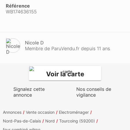
Référence
WB174636155
Nicole D
Membre de ParuVendu.fr depuis 11 ans
Voir la carte
Signalez cette
Nos conseils de
annonce
vigilance
Annonces
Vente occasion
Electroménager
Nord-Pas-de-Calais
Nord
Tourcoing (59200)
four combiné wilrpo...