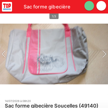
Sac forme gibecière
1/3
14/07/2026 à 08h20
Sac forme gibecière Soucelles (49140)