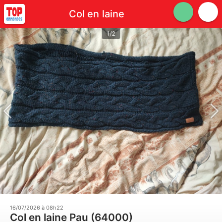
Col en laine
1/2
16/07/2026 à 08h22
Col en laine Pau (64000)