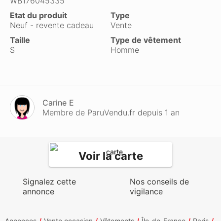
WB176045335
Etat du produit
Type
Neuf - revente cadeau
Vente
Taille
Type de vêtement
S
Homme
Carine E
Membre de ParuVendu.fr depuis 1 an
Voir la carte
Signalez cette
Nos conseils de
annonce
vigilance
Annonces
Vente occasion
Vêtements
Île-de-France
Paris