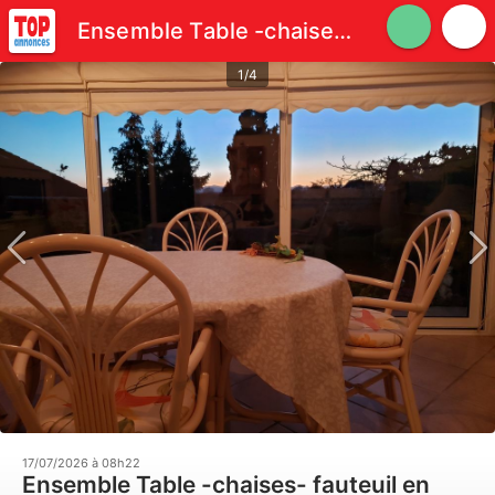
Ensemble Table -chaises- fauteuil en rotin blanc
1/4
17/07/2026 à 08h22
Ensemble Table -chaises- fauteuil en