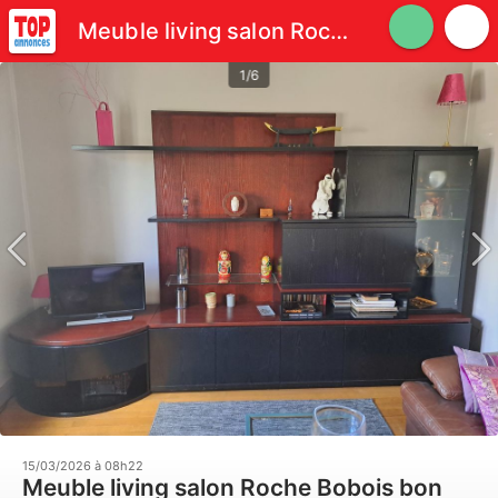
Meuble living salon Roche Bobois bon état
1/6
15/03/2026 à 08h22
Meuble living salon Roche Bobois bon