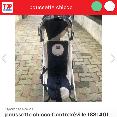
poussette chicco
1/3
17/05/2026 à 08h21
poussette chicco Contrexéville (88140)